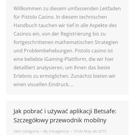
Willkommen zu diesem umfassenden Leitfaden
für Pistolo Casino. In diesem technischen
Handbuch tauchen wir tief in alle Aspekte des
Casinos ein, von der Registrierung bis zu
fortgeschrittenen mathematischen Strategien
und Problembehebungen. Pistolo casino ist
eine beliebte iGaming-Plattform, die wir hier
detailliert analysieren, um Ihnen das beste
Erlebnis zu ermöglichen. Zunächst bieten wir
einen visuellen Eindruck.…
Jak pobrać i używać aplikacji Betsafe:
Szczegółowy przewodnik mobilny
Sem categoria
By
trioagencia
19 de May de 2015