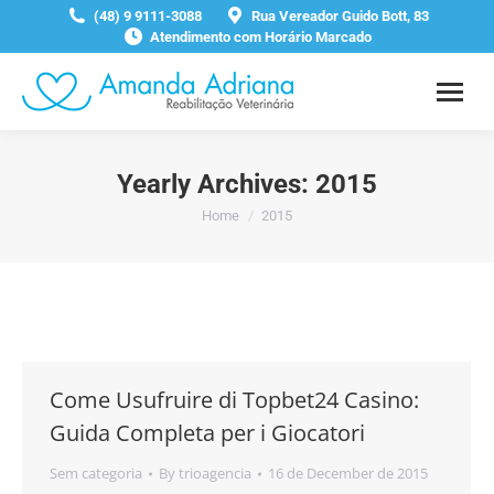
(48) 9 9111-3088
Rua Vereador Guido Bott, 83
Atendimento com Horário Marcado
Yearly Archives:
2015
You are here:
Home
2015
Come Usufruire di Topbet24 Casino:
Guida Completa per i Giocatori
Sem categoria
By
trioagencia
16 de December de 2015